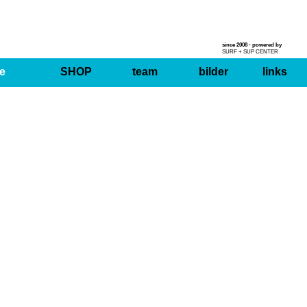
since 2008 - powered by
SURF + SUP CENTER
e
SHOP
team
bilder
links