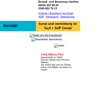
Bestell- und Beratungs-Hotline
06222-307 99 00
0160-822 76 13
Anfrage / Bestellung per Email
AGB
-
Impressum
-
Datenschutz
kurse und vermietung im
kontakt
Surf + SUP Center
Larry Allison Fins
Handmade in USA!
Finnen direkt vom Finnen-
Master.
Ab sofort bei uns im Shop!
Infos und Bilder kommen in
Kürze